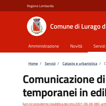
Salta al contenuto principale
Skip to footer content
Regione Lombardia
Comune di Lurago d
Amministrazione
Novità
Servizi
Briciole di pane
Home
/
Servizi
/
Catasto e urbanistica
/
C
Comunicazione di i
temporanei in edili
(
urn:nir:presidente.repubblica:decreto:2001-06-06;380~art