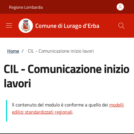
Salta al contenuto principale
Skip to footer content
Regione Lombardia
Comune di Lurago d'Erba
Briciole di pane
Home
/
CIL - Comunicazione inizio lavori
CIL - Comunicazione inizio
lavori
Il contenuto del modulo è conforme a quello dei
modelli
edilizi standardizzati regionali
.