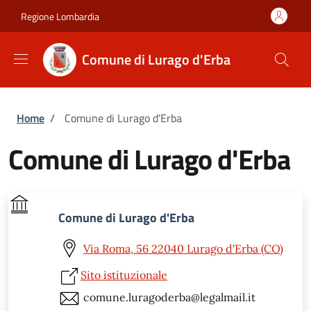
Salta al contenuto principale
Skip to footer content
Regione Lombardia
Comune di Lurago d'Erba
Briciole di pane
Home
/
Comune di Lurago d'Erba
Comune di Lurago d'Erba
Comune di Lurago d'Erba
Via Roma, 56 22040 Lurago d'Erba (CO)
Sito istituzionale
comune.luragoderba@legalmail.it