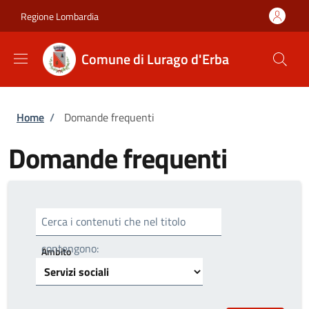
Salta al contenuto principale
Skip to footer content
Regione Lombardia
Comune di Lurago d'Erba
Briciole di pane
Home
/
Domande frequenti
Domande frequenti
Cerca i contenuti che nel titolo
contengono:
Ambito