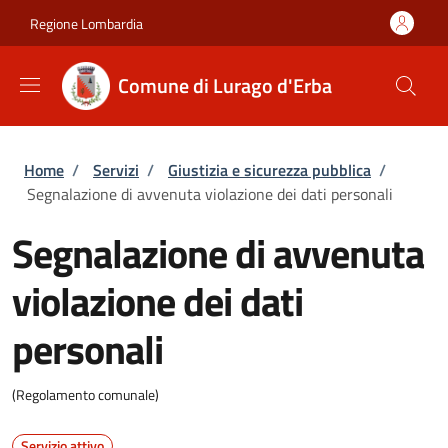
Salta al contenuto principale
Skip to footer content
Regione Lombardia
Comune di Lurago d'Erba
Briciole di pane
Home
/
Servizi
/
Giustizia e sicurezza pubblica
/
Segnalazione di avvenuta violazione dei dati personali
Segnalazione di avvenuta
violazione dei dati
personali
(Regolamento comunale)
Servizio attivo