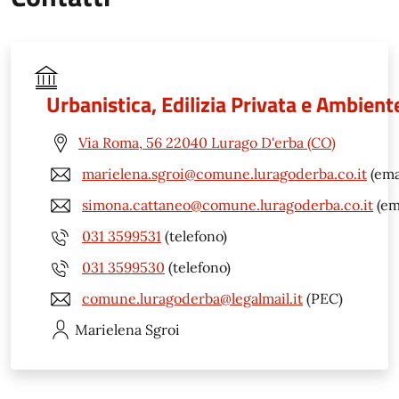
Urbanistica, Edilizia Privata e Ambient
Via Roma, 56 22040 Lurago D'erba (CO)
marielena.sgroi@comune.luragoderba.co.it
(ema
simona.cattaneo@comune.luragoderba.co.it
(em
031 3599531
(telefono)
031 3599530
(telefono)
comune.luragoderba@legalmail.it
(PEC)
Marielena
Sgroi