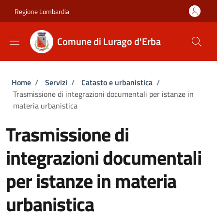
Salta al contenuto principale
Skip to footer content
Regione Lombardia
Comune di Lurago d'Erba
Briciole di pane
Home
/
Servizi
/
Catasto e urbanistica
/
Trasmissione di integrazioni documentali per istanze in
materia urbanistica
Trasmissione di
integrazioni documentali
per istanze in materia
urbanistica