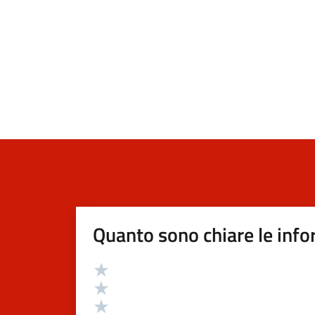
Quanto sono chiare le info
Valutazione
Valuta 5 stelle su 5
Valuta 4 stelle su 5
Valuta 3 stelle su 5