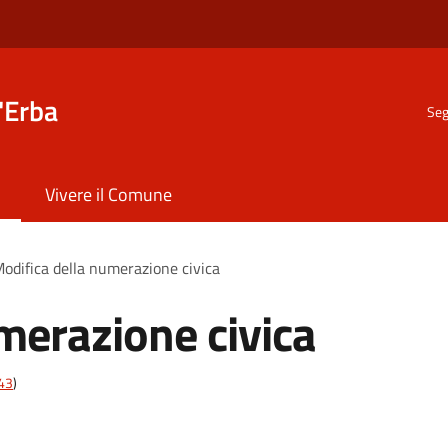
'Erba
Seg
Vivere il Comune
odifica della numerazione civica
merazione civica
t43
)