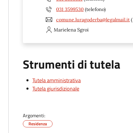
031 3599530
(telefono)
comune.luragoderba@legalmail.it
(
Marielena
Sgroi
Strumenti di tutela
Tutela amministrativa
Tutela giurisdizionale
Argomenti:
Residenza