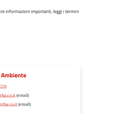
tre informazioni importanti, leggi i termini
 e Ambiente
(CO)
ba.co.it
(email)
rba.co.it
(email)