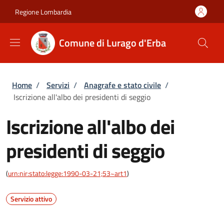
Salta al contenuto principale
Skip to footer content
Regione Lombardia
Comune di Lurago d'Erba
Briciole di pane
Home
/
Servizi
/
Anagrafe e stato civile
/
Iscrizione all'albo dei presidenti di seggio
Iscrizione all'albo dei
presidenti di seggio
(
urn:nir:stato:legge:1990-03-21;53~art1
)
Servizio attivo