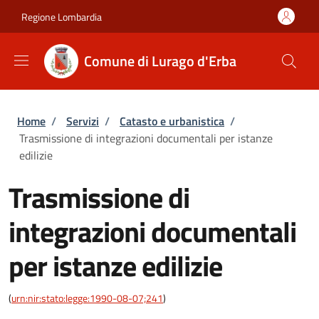
Salta al contenuto principale
Skip to footer content
Regione Lombardia
Comune di Lurago d'Erba
Briciole di pane
Home
/
Servizi
/
Catasto e urbanistica
/
Trasmissione di integrazioni documentali per istanze
edilizie
Trasmissione di
integrazioni documentali
per istanze edilizie
(
urn:nir:stato:legge:1990-08-07;241
)