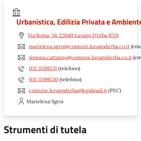
Urbanistica, Edilizia Privata e Ambient
Via Roma, 56 22040 Lurago D'erba (CO)
marielena.sgroi@comune.luragoderba.co.it
(ema
simona.cattaneo@comune.luragoderba.co.it
(em
031 3599531
(telefono)
031 3599530
(telefono)
comune.luragoderba@legalmail.it
(PEC)
Marielena
Sgroi
Strumenti di tutela