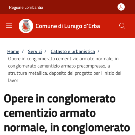
Salta al contenuto principale
Skip to footer content
Regione Lombardia
Comune di Lurago d'Erba
Briciole di pane
Home
/
Servizi
/
Catasto e urbanistica
/
Opere in conglomerato cementizio armato normale, in
conglomerato cementizio armato precompresso, a
struttura metallica: deposito del progetto per l'inizio dei
lavori
Opere in conglomerato
cementizio armato
normale, in conglomerato