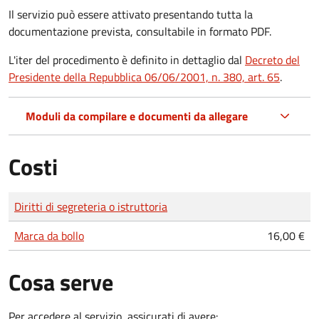
Il servizio può essere attivato presentando tutta la
documentazione prevista, consultabile in formato PDF.
L'iter del procedimento è definito in dettaglio dal
Decreto del
Presidente della Repubblica 06/06/2001, n. 380, art. 65
.
Moduli da compilare e documenti da allegare
Costi
Tipo di pagamento
Importo
Diritti di segreteria o istruttoria
Marca da bollo
16,00 €
Cosa serve
Per accedere al servizio, assicurati di avere: