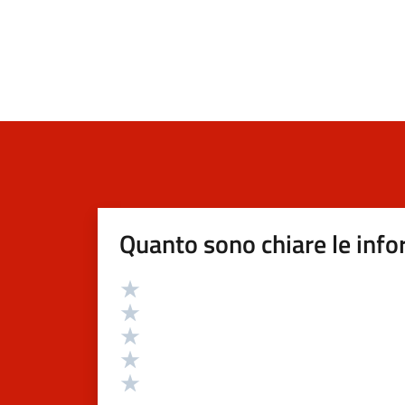
Quanto sono chiare le info
Valutazione
Valuta 5 stelle su 5
Valuta 4 stelle su 5
Valuta 3 stelle su 5
Valuta 2 stelle su 5
Valuta 1 stelle su 5