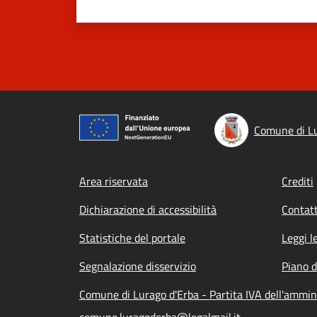
Comune di Lu
Footer menu
Area riservata
Crediti
Dichiarazione di accessibilità
Contatt
Statistiche del portale
Leggi l
Segnalazione disservizio
Piano d
Comune di Lurago d'Erba - Partita IVA dell'ammi