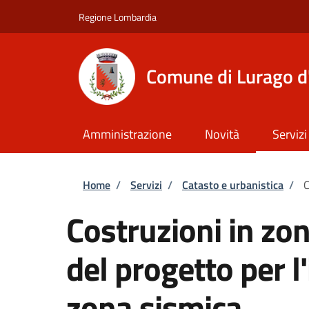
Salta al contenuto principale
Skip to footer content
Regione Lombardia
Comune di Lurago d
Amministrazione
Novità
Servizi
Briciole di pane
Home
/
Servizi
/
Catasto e urbanistica
/
C
Costruzioni in zo
del progetto per l'
zona sismica