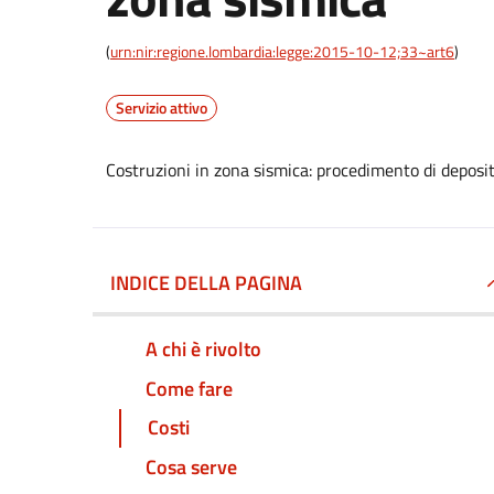
(
urn:nir:regione.lombardia:legge:2015-10-12;33~art6
)
Servizio attivo
Costruzioni in zona sismica: procedimento di deposito
INDICE DELLA PAGINA
A chi è rivolto
Come fare
Costi
Cosa serve