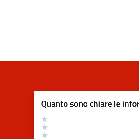
Quanto sono chiare le info
Valutazione
Valuta 5 stelle su 5
Valuta 4 stelle su 5
Valuta 3 stelle su 5