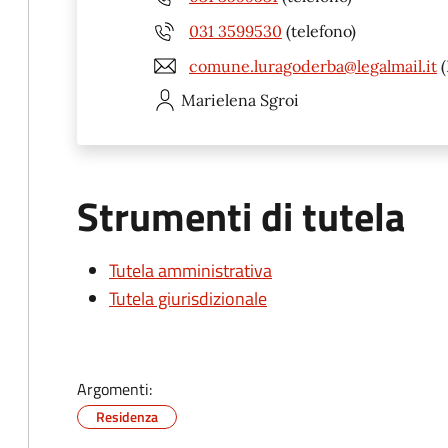
031 3599530
(telefono)
comune.luragoderba@legalmail.it
(
Marielena
Sgroi
Strumenti di tutela
Tutela amministrativa
Tutela giurisdizionale
Argomenti:
Residenza