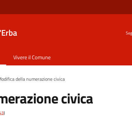
'Erba
Seg
Vivere il Comune
odifica della numerazione civica
merazione civica
t43
)