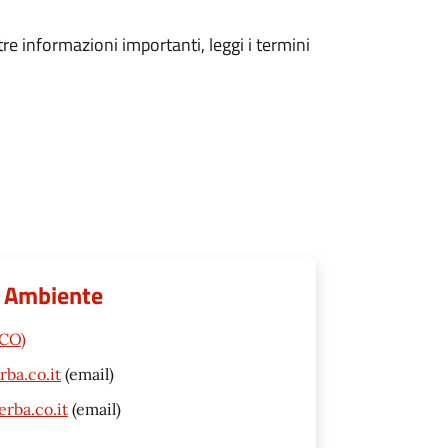
tre informazioni importanti, leggi i termini
 e Ambiente
(CO)
ba.co.it
(email)
rba.co.it
(email)