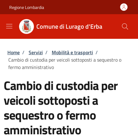
Salta al contenuto principale
Skip to footer content
Regione Lombardia
Comune di Lurago d'Erba
Briciole di pane
Home
/
Servizi
/
Mobilità e trasporti
/
Cambio di custodia per veicoli sottoposti a sequestro o
fermo amministrativo
Cambio di custodia per
veicoli sottoposti a
sequestro o fermo
amministrativo