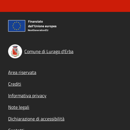
Comune di Lurago d'Erba
Footer menu
Area riservata
Crediti
Informativa privacy
Note legali
Dichiarazione di accessibilità