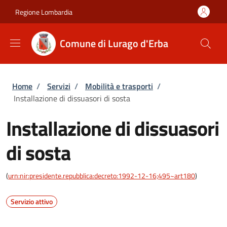
Salta al contenuto principale
Skip to footer content
Regione Lombardia
Comune di Lurago d'Erba
Briciole di pane
Home
/
Servizi
/
Mobilità e trasporti
/
Installazione di dissuasori di sosta
Installazione di dissuasori
di sosta
(
urn:nir:presidente.repubblica:decreto:1992-12-16;495~art180
)
Servizio attivo