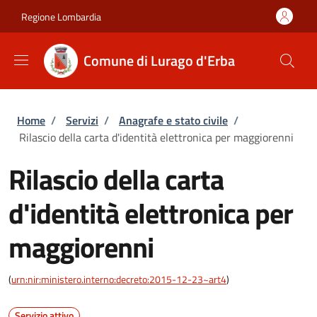
Salta al contenuto principale
Skip to footer content
Regione Lombardia
Comune di Lurago d'Erba
Briciole di pane
Home
/
Servizi
/
Anagrafe e stato civile
/
Rilascio della carta d'identità elettronica per maggiorenni
Rilascio della carta
d'identità elettronica per
maggiorenni
(
urn:nir:ministero.interno:decreto:2015-12-23~art4
)
Servizio attivo