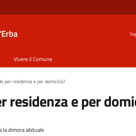
'Erba
Seg
Vivere il Comune
de per residenza e per domicilio?
r residenza e per domic
a la dimora abituale