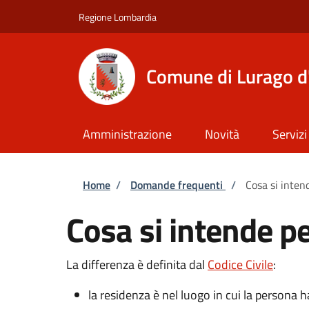
Salta al contenuto principale
Skip to footer content
Regione Lombardia
Comune di Lurago d
Amministrazione
Novità
Servizi
Briciole di pane
Home
/
Domande frequenti
/
Cosa si inten
Cosa si intende pe
La differenza è definita dal
Codice Civile
:
la residenza è nel luogo in cui la persona h