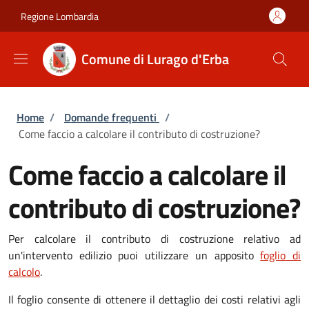
Salta al contenuto principale
Skip to footer content
Regione Lombardia
Comune di Lurago d'Erba
Briciole di pane
Home
/
Domande frequenti
/
Come faccio a calcolare il contributo di costruzione?
Come faccio a calcolare il
contributo di costruzione?
Per calcolare il contributo di costruzione relativo ad
un'intervento edilizio puoi utilizzare un apposito
foglio di
calcolo
.
Il foglio consente di ottenere il dettaglio dei costi relativi agli