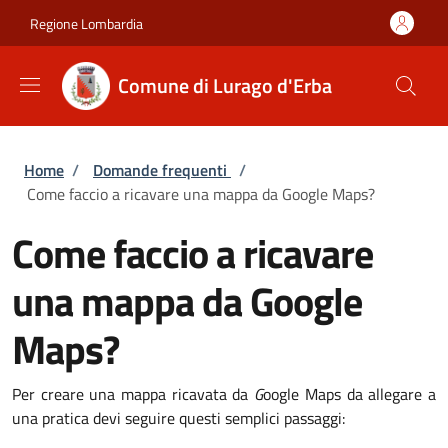
Salta al contenuto principale
Skip to footer content
Regione Lombardia
Comune di Lurago d'Erba
Briciole di pane
Home
/
Domande frequenti
/
Come faccio a ricavare una mappa da Google Maps?
Come faccio a ricavare
una mappa da Google
Maps?
Per creare una mappa ricavata da
G
oogle Maps da allegare a
una pratica devi seguire questi semplici passaggi: