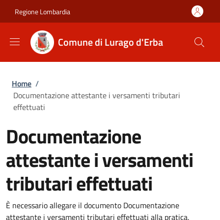
Salta al contenuto principale
Skip to footer content
Regione Lombardia
Comune di Lurago d'Erba
Briciole di pane
Home
/
Documentazione attestante i versamenti tributari
effettuati
Documentazione
attestante i versamenti
tributari effettuati
È necessario allegare il documento Documentazione
attestante i versamenti tributari effettuati alla pratica.