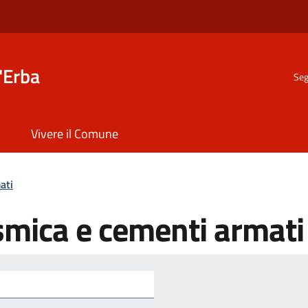
'Erba
Seg
Vivere il Comune
ati
ismica e cementi armati