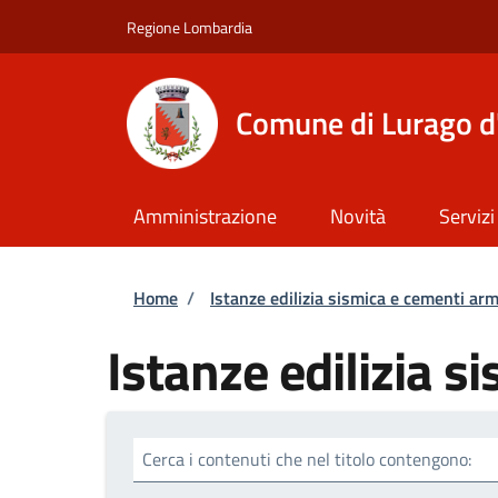
Salta al contenuto principale
Skip to footer content
Regione Lombardia
Comune di Lurago d
Amministrazione
Novità
Servizi
Briciole di pane
Home
/
Istanze edilizia sismica e cementi arm
Istanze edilizia s
Cerca i contenuti che nel titolo contengono: