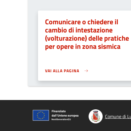
Comunicare o chiedere il
cambio di intestazione
(volturazione) delle pratiche
per opere in zona sismica
VAI ALLA PAGINA
Comune di Lu