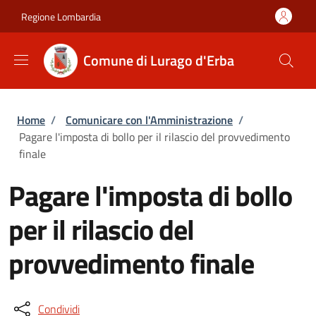
Salta al contenuto principale
Skip to footer content
Regione Lombardia
Comune di Lurago d'Erba
Briciole di pane
Home
/
Comunicare con l'Amministrazione
/
Pagare l'imposta di bollo per il rilascio del provvedimento
finale
Pagare l'imposta di bollo
per il rilascio del
provvedimento finale
Condividi