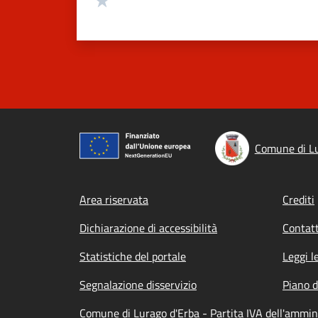
Comune di Lu
Footer menu
Area riservata
Crediti
Dichiarazione di accessibilità
Contatt
Statistiche del portale
Leggi l
Segnalazione disservizio
Piano d
Comune di Lurago d'Erba - Partita IVA dell'ammi