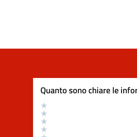
Quanto sono chiare le info
Valutazione
Valuta 5 stelle su 5
Valuta 4 stelle su 5
Valuta 3 stelle su 5
Valuta 2 stelle su 5
Valuta 1 stelle su 5