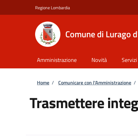
Salta al contenuto principale
Skip to footer content
Regione Lombardia
Comune di Lurago d
Amministrazione
Novità
Servizi
Briciole di pane
Home
/
Comunicare con l'Amministrazione
/
Trasmettere integ