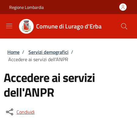
Salta al contenuto principale
Skip to footer content
Regione Lombardia
Comune di Lurago d'Erba
Briciole di pane
Home
/
Servizi demografici
/
Accedere ai servizi dell'ANPR
Accedere ai servizi
dell'ANPR
Condividi