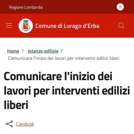
Salta al contenuto principale
Skip to footer content
Regione Lombardia
Comune di Lurago d'Erba
Briciole di pane
Home
/
Istanze edilizie
/
Comunicare l'inizio dei lavori per interventi edilizi liberi
Comunicare l'inizio dei
lavori per interventi edilizi
liberi
Condividi