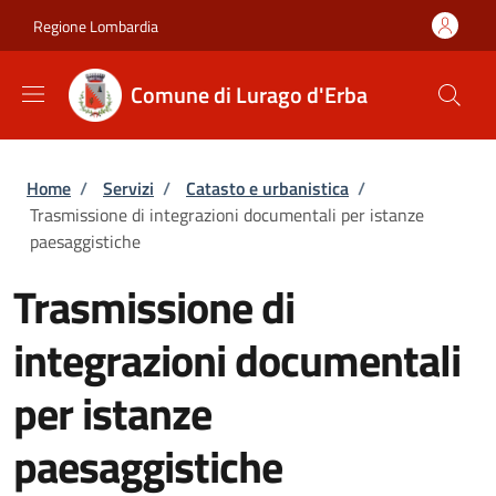
Salta al contenuto principale
Skip to footer content
Regione Lombardia
Comune di Lurago d'Erba
Briciole di pane
Home
/
Servizi
/
Catasto e urbanistica
/
Trasmissione di integrazioni documentali per istanze
paesaggistiche
Trasmissione di
integrazioni documentali
per istanze
paesaggistiche