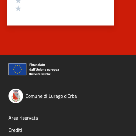
Valuta 1 stelle su 5
Comune di Lurago d'Erba
Footer menu
Area riservata
Crediti