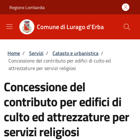
Salta al contenuto principale
Skip to footer content
Regione Lombardia
Comune di Lurago d'Erba
Briciole di pane
Home
/
Servizi
/
Catasto e urbanistica
/
Concessione del contributo per edifici di culto ed
attrezzature per servizi religiosi
Concessione del
contributo per edifici di
culto ed attrezzature per
servizi religiosi