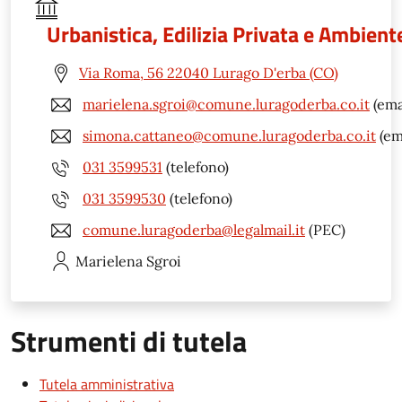
Urbanistica, Edilizia Privata e Ambient
Via Roma, 56 22040 Lurago D'erba (CO)
marielena.sgroi@comune.luragoderba.co.it
(ema
simona.cattaneo@comune.luragoderba.co.it
(em
031 3599531
(telefono)
031 3599530
(telefono)
comune.luragoderba@legalmail.it
(PEC)
Marielena
Sgroi
Strumenti di tutela
Tutela amministrativa