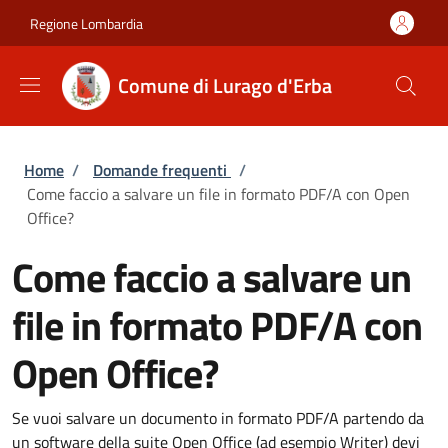
Salta al contenuto principale
Skip to footer content
Regione Lombardia
Comune di Lurago d'Erba
Briciole di pane
Home
/
Domande frequenti
/
Come faccio a salvare un file in formato PDF/A con Open
Office?
Come faccio a salvare un
file in formato PDF/A con
Open Office?
Se vuoi salvare un documento in formato PDF/A partendo da
un software della suite Open Office (ad esempio Writer) devi